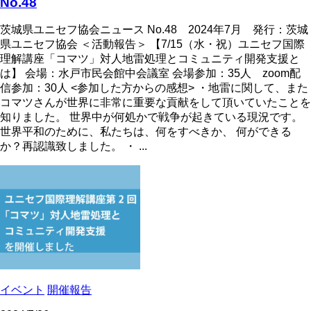
No.48
茨城県ユニセフ協会ニュース No.48 2024年7月 発行：茨城
県ユニセフ協会 ＜活動報告＞ 【7/15（水・祝）ユニセフ国際
理解講座「コマツ」対人地雷処理とコミュニティ開発支援と
は】 会場：水戸市民会館中会議室 会場参加：35人 zoom配
信参加：30人 <参加した方からの感想> ・地雷に関して、また
コマツさんが世界に非常に重要な貢献をして頂いていたことを
知りました。 世界中が何処かで戦争が起きている現況です。
世界平和のために、私たちは、何をすべきか、 何ができる
か？再認識致しました。 ・ ...
イベント
開催報告