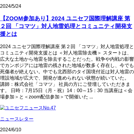
2024/5/24
【ZOOM参加あり】2024 ユニセフ国際理解講座 第
２回 「コマツ」対人地雷処理とコミュニティ開発支
援とは
2024 ユニセフ国際理解講座 第２回 「コマツ」対人地雷処理と
コミュニティ開発支援とは ＜対人地雷除去機＞ スタートは、
広大な土地から地雷を除去することだった。戦争や内戦の影響
でカンボジアには地雷の残された地域が数多く存在し、今でも
死傷者が絶えない。中でも北西部のタイ国境付近は対人地雷の
埋設地域が広大で、開発が進められない状態が続いていた。
講師：株式会社「コマツ」 社員の方にご登壇していただきま
す。 日時：7月15日（月・祝）14：00～15：30 当講座は＜会
場参加＞と＜zoom配信参加＞で開催いた ...
ニュースレター
2024/6/10