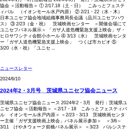
協会 ＜活動報告＞ ① 2/17.18（土・日） こみっとフェステ
ィバル （イオンモール水戸内原） ② 2/21・22（水・木）
日本ユニセフ協会地域組織事務局長会議（品川ユニセフハウ
ス） ③ 2/23（金・祝） 茨城映画センター ＜開催会場にて
ユニセフパネル展示＞ 「ガザ人道危機緊急支援上映会」ザ・
ヒロサワシティ会館小ホール ④ 3/13（水） 茨城映画センタ
ー「ガザ人道危機緊急支援上映会」 つくば市カピオ ⑤
3/20（水・祝）「ユニセ ...
ニュースレター
2024/6/10
2024年2・3月号 茨城県ユニセフ協会ニュース
茨城県ユニセフ協会ニュース 2024年2・3月 発行：茨城県ユ
ニセフ協会 ＜活動報告＞ ＜2/17・18 こみっとフェスティバ
ル イオンモール水戸内原＞ ＜2/23・3/13 茨城映画センタ
ー主催「ガザ支援映画上映会」パネル展示参加＞ ＜3/6～
3/11 けやきウォーク前橋パネル展示＞ ＜3/23 パルシステ