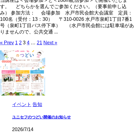
当講座は＜会場参加＞と＜zoom配信参加＞で開催いたしま
す。 どちらかを選んでご参加ください。（要事前申し込
み） 参加方法： 会場参加 水戸市民会館大会議室 定員：
100名（受付：13：30） 〒310-0026 水戸市泉町1丁目7番1
号（泉町1丁目バス停下車） （水戸市民会館には駐車場があ
りませんので、公共交通 ...
« Prev
1
2
3
4
…
21
Next »
イベント
告知
ユニセフのつどい開催のお知らせ
2026/7/14