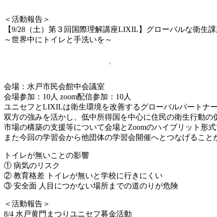
＜活動報告＞
【9/28（土）第３回国際理解講座LIXIL】グローバルな衛生
～世界中にトイレと手洗いを～
会場：水戸市民会館中会議室
会場参加：10人 zoom配信参加：10人
ユニセフとLIXILは衛生環境を改善するグローバルパートナーシッ
双方の強みを活かし、低中所得国を中心に住民の衛生行動の
市場の構築の支援等について会場とZoomのハイブリット形
また今回の学習会から他団体の学習会開催へとつなげること
トイレが無いことの影響
① 病気のリスク
② 教育格差 トイレが無いと学校に行きにくい
③ 安全面 人目につかない場所までの道のりが危険
＜活動報告＞
8/4 水戸黄門まつりユニセフ募金活動