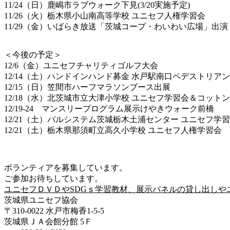
11/24（日）鹿嶋市ラブウォーク下見(3/20実施予定)
11/26（火）栃木県小山南高等学校 ユニセフ人権学習会
11/29（金）いばらき放送「茨城コープ・わいわい広場」出演
＜今後の予定＞
12/6（金）ユニセフチャリティゴルフ大会
12/14（土）ハンドインハンド募金 水戸駅南口ペデストリアンデッ
12/15（日）笠間市ハーフマラソンブース出展
12/18（水）北茨城市立大津小学校 ユニセフ学習会＆コット
12/19-24 マンスリープログラム展示けやきウォーク前橋
12/21（土）パルシステム茨城栃木土浦センター ユニセフ学
12/21（土）栃木県那須町立高久小学校 ユニセフ人権学習会
ボランティアを募集しています。
ご参加お待ちしています。
ユニセフＤＶＤやSDGｓ学習教材、展示パネルの貸し出しや
茨城県ユニセフ協会
〒310-0022 水戸市梅香1-5-5
茨城県ＪＡ会館分館 5Ｆ