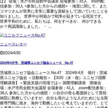
は】 会場：水戸市民会館中会議室 会場参加：35人 zoom配
信参加：30人 <参加した方からの感想> ・地雷に関して、また
コマツさんが世界に非常に重要な貢献をして頂いていたことを
知りました。 世界中が何処かで戦争が起きている現況です。
世界平和のために、私たちは、何をすべきか、 何ができる
か？再認識致しました。 ・ ...
ニュースレター
2024/4/30
2024年4月号 茨城県ユニセフ協会ニュース No.47
茨城県ユニセフ協会ニュース No.47 2024年4月 発行：茨城
県ユニセフ協会 ＜活動報告＞ 【3/20（水・祝）ユニセフ国際
理解講座】＜緊急支援の現場では＞ 国際理解講座 開催会
場：水戸市民会館大会議室 会場参加：41人 zoom配信参加：
38人 参加した方からの感想： ☆自分の母も看護師として普段
病院に勤務していますが、自分も母のような人のためになる医
療専門職に就き、海外で勤務したいと考えていますので、とて