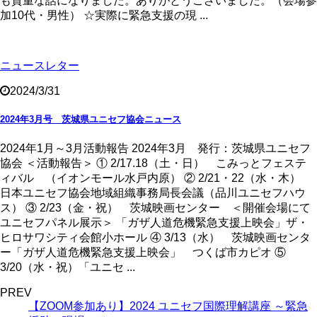
も貴重な話になりました。ありがとうございました。（会場参
加10代・男性） ☆実際に緊急支援の現 ...
ニュースレター
2024/3/31
2024年3月号 茨城県ユニセフ協会ニュース
2024年1月～3月活動報告 2024年3月 発行：茨城県ユニセフ
協会 ＜活動報告＞ ① 2/17.18（土・日） こみっとフェステ
ィバル （イオンモール水戸内原） ② 2/21・22（水・木）
日本ユニセフ協会地域組織事務局長会議（品川ユニセフハウ
ス） ③ 2/23（金・祝） 茨城映画センター ＜開催会場にて
ユニセフパネル展示＞ 「ガザ人道危機緊急支援上映会」ザ・
ヒロサワシティ会館小ホール ④ 3/13（水） 茨城映画センタ
ー「ガザ人道危機緊急支援上映会」 つくば市カピオ ⑤
3/20（水・祝）「ユニセ ...
PREV
【ZOOM参加あり】2024 ユニセフ国際理解講座 ～緊急