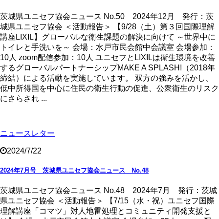
茨城県ユニセフ協会ニュース No.50 2024年12月 発行：茨
城県ユニセフ協会 ＜活動報告＞ 【9/28（土）第３回国際理解
講座LIXIL】グローバルな衛生課題の解決に向けて ～世界中に
トイレと手洗いを～ 会場：水戸市民会館中会議室 会場参加：
10人 zoom配信参加：10人 ユニセフとLIXILは衛生環境を改善
するグローバルパートナーシップMAKE A SPLASH!（2018年
締結）による活動を実施しています。 双方の強みを活かし、
低中所得国を中心に住民の衛生行動の促進、公衆衛生のリスク
にさらされ ...
ニュースレター
2024/7/22
2024年7月号 茨城県ユニセフ協会ニュース No.48
茨城県ユニセフ協会ニュース No.48 2024年7月 発行：茨城
県ユニセフ協会 ＜活動報告＞ 【7/15（水・祝）ユニセフ国際
理解講座「コマツ」対人地雷処理とコミュニティ開発支援と