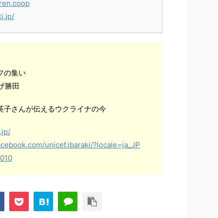
ren.coop
i.jp/
フの集い
ザ勝田
本英子さんが伝えるウクライナの今
.jp/
acebook.com/unicef.ibaraki/?locale=ja_JP
2010