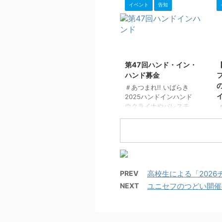
楽しめる「ユニセフのつ
イベント
告知
どい」を開催します。遊
びながら世界の問題につ
日
いて学び、国際協力の第
（
一歩を踏み出してみませ
始
2025/9/27
んか？みんなが楽しめる
ワークショップが盛りだ
第47回ハンド・イン・
くさん！さらに会場内の
ハンド募金
スタンプラリーに挑戦し
て素敵な景品をゲットし
＃あつまれ!! いばらき
よう！ 参加費無料、どな
2025ハンドインハンド
たでもご参加いただけま
ウクライナやバレスチ
す。この夏、国際交流の
6
ナ・ガザ地区では、紛争
1
輪を広げましょう！ 日
や食糧不足、医療、衛生
時：2026年7月30日
環境の悪化により多くの
（木） 13：00～16：
h
子どもたちが深刻な危機
00 対象：どなたでもご
..
に直面しており、国際人
参加いただけま ...
事法・人権法に則った子
どもの保護と平和の実現
PREV
高校生による「202
が急務です。 * - * - * - *
NEXT
ユニセフのつどい開催
- * - * - * - * - * - * - * -
* - * - * - * - * - * 茨城県
ユニセフ協会2025 プロ
ジェクト名 「＃あつま