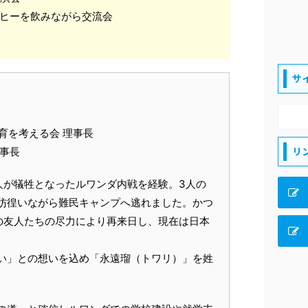
ーヒーを飲みながら交流会
サ
育を考える会 理事長
リ
理事長
0万人が犠牲となったルワンダ内戦を経験。3人の
彷徨いながら難民キャンプへ逃れました。かつ
)の友人たちの尽力により再来日し、現在は日本
い」との想いを込め「永遠瑠（トワリ）」を姓