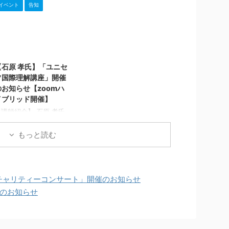
「平和」「希望」「未
になります ～歩いて健
イベント
告知
来」を音楽で届けます。
康 世界に愛を～ 約4キ
時：2026年3月14日
ロを一緒に歩きましょう
土） 開場: 13:00 / 開
■日時：2月11日(水）
: 13:30 / 終了: 16:30
10:30～12:30 ■集合時
2025/8/27
参加費：【会場】500円
間・場所：10:30 笠間
/ 【オンライン配信】
芸術の森公園 東駐車場
【石原 孝氏】「ユニセ
500円 （3歳以下無料）
住所：笠間市笠間
フ国際理解講座」開催
会場：ザ・ヒロサワ・シ
2345（※ナビで検索して
のお知らせ【zoomハ
ティ会館 (茨城県立県民
来られる方は芸術の森公
イブリッド開催】
文化センター) 小ホール
園だけでなく東駐車場ま
（茨城県水戸市千波町
で入力してください） 笠
【講師紹介】 石原 孝氏
97） 会場チケット： ・
間芸術の森公園HP：
981年生まれ。2005年
会場 / 電子チケット購入
https://www.city.kasam
朝日新聞社入社。 国際報
もっと読む
先：
a.lg.jp/page/page00012
道部所属。ヨハネスブル
ttps://teket.jp/16155/
2.html ■参加費： ...
ク（南アフリカ）赴任直
.
後のジンバブエでの政変
が起き、ムガべ大統領に
6チャリティーコンサート」開催のお知らせ
取材。南アフリカラグビ
ーチームのリーダーにつ
のお知らせ
いての著書も刊行。イン
ドに関する著書を朝日新
書より刊行予定。 現在は
エルサレム支局長として