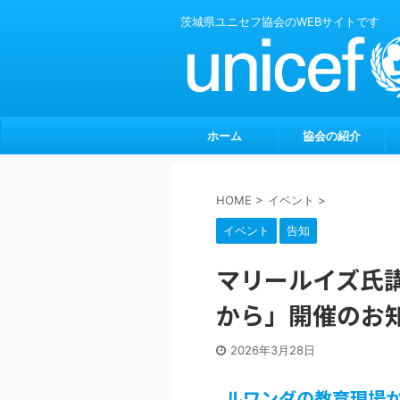
茨城県ユニセフ協会のWEBサイトです
ホーム
協会の紹介
HOME
>
イベント
>
イベント
告知
マリールイズ氏
から」開催のお
2026年3月28日
ルワンダの教育現場