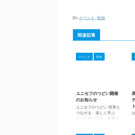
-
イベント
,
告知
関連記事
イベント
告知
2026/7/14
ユニセフのつどい開催
のお知らせ
ユニセフのつどい 世界と
つながる 楽しく学ぶ
みんなでつくる 未来へ
の一歩! 夏休み特別企
画！大人から子どもまで