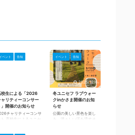
イベント
告知
イベント
告知
2025/12/26
2025/12/6
高校生による「2026
冬ユニセフ ラブウォー
チャリティーコンサー
クinかさま開催のお知
ト」開催のお知らせ
らせ
2026チャリティーコンサ
公園の美しい景色を楽し
ート 高校生によるユニセ
み、清々しい汗を流すそ
フのコンサート 県内の３
の時間が 子どもたちの命
つの高校が心を込めて
と笑顔を守る活動の支援