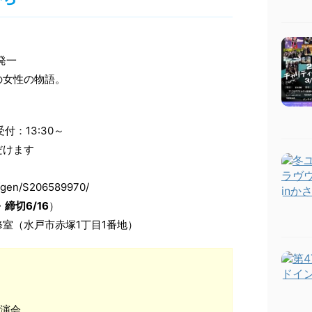
発一
の女性の物語。
受付：13:30～
だけます
fgen/S206589970/
・
締切6/16
）
室（水戸市赤塚1丁目1番地）
講演会