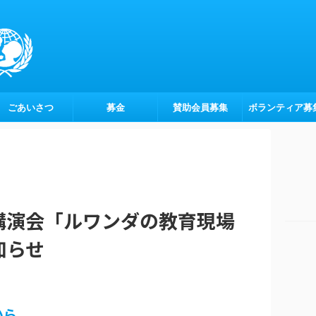
ごあいさつ
募金
賛助会員募集
ボランティア募
講演会「ルワンダの教育現場
知らせ
から