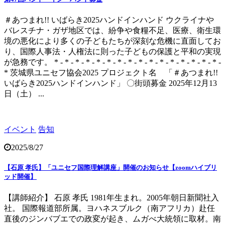
＃あつまれ!! いばらき2025ハンドインハンド ウクライナや
バレスチナ・ガザ地区では、紛争や食糧不足、医療、衛生環
境の悪化により多くの子どもたちが深刻な危機に直面してお
り、国際人事法・人権法に則った子どもの保護と平和の実現
が急務です。 * - * - * - * - * - * - * - * - * - * - * - * - * - * - * - * -
* 茨城県ユニセフ協会2025 プロジェクト名 「＃あつまれ!!
いばらき2025ハンドインハンド」 〇街頭募金 2025年12月13
日（土） ...
イベント
告知
2025/8/27
【石原 孝氏】「ユニセフ国際理解講座」開催のお知らせ【zoomハイブリ
ッド開催】
【講師紹介】 石原 孝氏 1981年生まれ。2005年朝日新聞社入
社。 国際報道部所属。ヨハネスブルク（南アフリカ）赴任
直後のジンバブエでの政変が起き、ムガべ大統領に取材。南