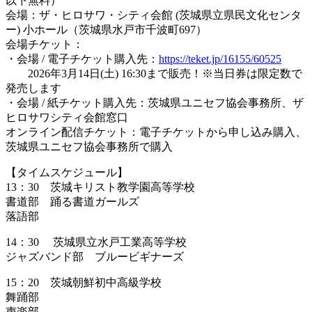
以下無料）
会場：ザ・ヒロサワ・シティ会館 (茨城県立県民文化センタ
ー) 小ホール（茨城県水戸市千波町697）
会場チケット：
・
会場 / 電子チケット
購入先：
https://teket.jp/16155/60525
2026年3月14日(土) 16:30まで販売！※当日券は限定数で
発売します
・
会場 / 紙チケット
購入先：茨城県ユニセフ協会事務所、ザ
ヒロサワシティ会館窓口
オンライン配信チケット：電子チケットから申し込み購入、
茨城県ユニセフ協会事務所で購入
【タイムスケジュール】
13：30 茨城キリスト教学園高等学校
書道部 踊る書道ガールズ
落語部
14：30 茨城県立水戸工業高等学校
ジャズバンド部 ブルービギナーズ
15：20 茨城朝鮮初中高級学校
舞踊部
声楽部