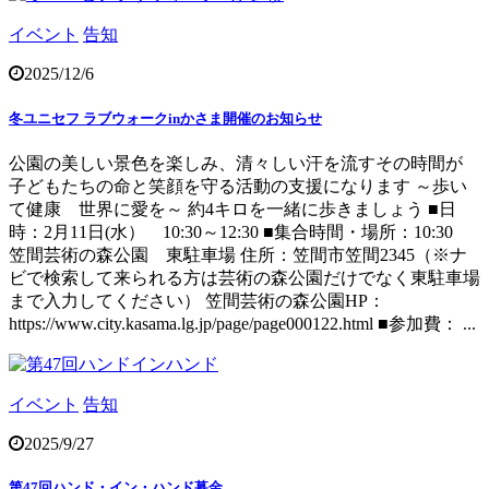
イベント
告知
2025/12/6
冬ユニセフ ラブウォークinかさま開催のお知らせ
公園の美しい景色を楽しみ、清々しい汗を流すその時間が
子どもたちの命と笑顔を守る活動の支援になります ～歩い
て健康 世界に愛を～ 約4キロを一緒に歩きましょう ■日
時：2月11日(水） 10:30～12:30 ■集合時間・場所：10:30
笠間芸術の森公園 東駐車場 住所：笠間市笠間2345（※ナ
ビで検索して来られる方は芸術の森公園だけでなく東駐車場
まで入力してください） 笠間芸術の森公園HP：
https://www.city.kasama.lg.jp/page/page000122.html ■参加費： ...
イベント
告知
2025/9/27
第47回ハンド・イン・ハンド募金