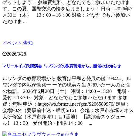
ゲットしよう！ 参加費無料、どなたでもご参加いただけま
す。この夏、国際交流の輪を広げましょう！ 日時：2026年7
月30日（木） 13：00～16：00 対象：どなたでもご参加い
ただけま ...
イベント
告知
2026/3/28
マリールイズ氏講演会「ルワンダの教育現場から」開催のお知らせ
ルワンダの教育現場から 教育は平和と発展の鍵 1994年、ル
ワンダで内戦が勃発一 ーその現実を生き抜いた一人の女性
の物語。 2026年6月20日（土） 時間：14:00～15:30 開場・
受付：13:30～ 対象：どなたでもご参加いただけます 参加
費：無料 申込：https://ws.formzu.net/fgen/S206589970/ 定員：
会場90名（要事前申込・締切6/16） 会場：水戸市赤塚ミオス
大研修室（水戸市赤塚1丁目1番地） 【講演会スケジュー
ル】 13：30 受付開始・開場 14：00 ...