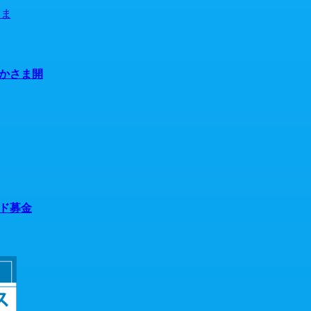
nかさま開
ンド募金