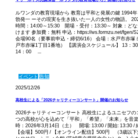
ルワンダの教育現場から 教育は平和と発展の鍵 1994
勃発一 ーその現実を生き抜いた一人の女性の物語。 202
時間：14:00～15:30 開場・受付：13:30～ 対象
けます 参加費：無料 申込：https://ws.formzu.net/fgen/
会場90名（要事前申込・締切6/16） 会場：水戸市赤
戸市赤塚1丁目1番地） 【講演会スケジュール】 13：
14：00 ...
イベント
告知
2025/12/26
高校生による「2026チャリティーコンサート」開催のお知らせ
2026チャリティーコンサート 高校生によるユニセフの
つの高校が心を込めて「平和」「希望」「未来」を音楽
時：2026年3月14日（土） 開場: 13:00 / 開始: 13:30 /
【会場】500円 / 【オンライン配信】500円 （3歳以