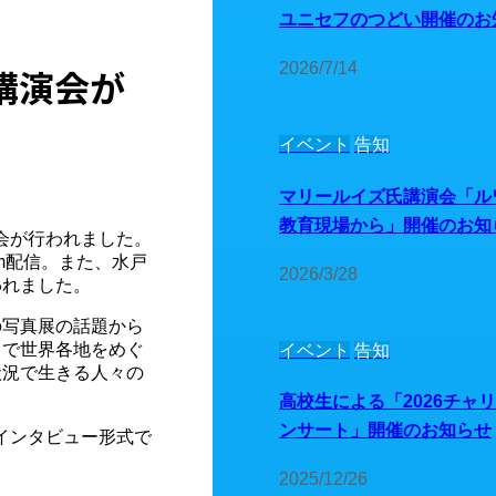
ユニセフのつどい開催のお
2026/7/14
講演会が
イベント
告知
マリールイズ氏講演会「ル
教育現場から」開催のお知
演会が行われました。
om配信。また、水戸
2026/3/28
われました。
の写真展の話題から
まで世界各地をめぐ
イベント
告知
状況で生きる人々の
高校生による「2026チャ
ンサート」開催のお知らせ
インタビュー形式で
2025/12/26