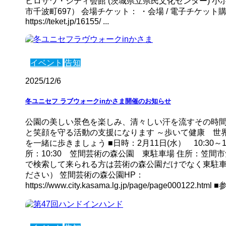
ヒロサワ・シティ会館 (茨城県立県民文化センター) 小
市千波町697） 会場チケット： ・会場 / 電子チケット
https://teket.jp/16155/ ...
イベント
告知
2025/12/6
冬ユニセフ ラブウォークinかさま開催のお知らせ
公園の美しい景色を楽しみ、清々しい汗を流すその時間
と笑顔を守る活動の支援になります ～歩いて健康 世界
を一緒に歩きましょう ■日時：2月11日(水） 10:30～1
所：10:30 笠間芸術の森公園 東駐車場 住所：笠間市
で検索して来られる方は芸術の森公園だけでなく東駐
ださい） 笠間芸術の森公園HP：
https://www.city.kasama.lg.jp/page/page000122.html 