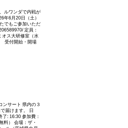
年、ルワンダで内戦が
6年6月20日（土）
：どなたでもご参加いただ
S206589970/ 定員：
塚ミオス大研修室（水
30 受付開始・開場
コンサート 県内の３
で届けます。 日
 終了: 16:30 参加費：
下無料） 会場：ザ・