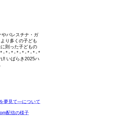
イナやバレスチナ・ガ
により多くの子ども
法に則った子どもの
* - * - * - * - * - *
! いばらき2025ハ
.
界を夢見て―について
om配信の様子