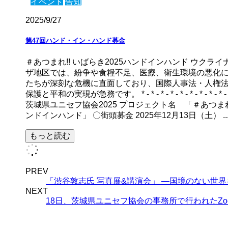
イベント
告知
2025/9/27
第47回ハンド・イン・ハンド募金
＃あつまれ!! いばらき2025ハンドインハンド ウクラ
ザ地区では、紛争や食糧不足、医療、衛生環境の悪化
たちが深刻な危機に直面しており、国際人事法・人権
保護と平和の実現が急務です。 * - * - * - * - * - * - * - * - * - * - * - 
茨城県ユニセフ協会2025 プロジェクト名 「＃あつまれ!
ンドインハンド」 〇街頭募金 2025年12月13日（土） ..
もっと読む
PREV
「渋谷敦志氏 写真展&講演会」 ―国境のない世
NEXT
18日、茨城県ユニセフ協会の事務所で行われたZo