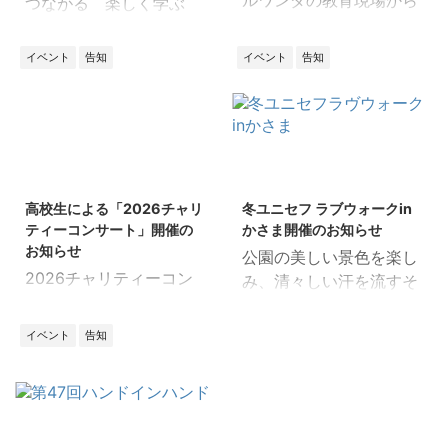
ルワンダの教育現場から
つながる 楽しく学ぶ
教育は平和と発展の鍵
みんなでつくる 未来へ
1994年、ルワンダで内戦
の一歩! 夏休み特別企
イベント
告知
イベント
告知
が勃発一 ーその現実を生
画！大人から子どもまで
き抜いた一人の女性の物
楽しめる「ユニセフのつ
語。 2026年6月20日
どい」を開催します。遊
（土） 時間：14:00～
びながら世界の問題につ
15:30 開場・受付：
いて学び、国際協力の第
2025/12/26
2025/12/6
13:30～ 対象：どなたで
一歩を踏み出してみませ
高校生による「2026チャリ
冬ユニセフ ラブウォークin
もご参加いただけます 参
んか？みんなが楽しめる
ティーコンサート」開催の
かさま開催のお知らせ
加費：無料 申込：
ワークショップが盛りだ
お知らせ
公園の美しい景色を楽し
https://ws.formzu.net/f
くさん！さらに会場内の
2026チャリティーコン
み、清々しい汗を流すそ
gen/S206589970/ 定
スタンプラリーに挑戦し
サート 高校生によるユニ
の時間が 子どもたちの命
員：会場90名（要事前申
て素敵な景品をゲットし
セフのコンサート 県内の
と笑顔を守る活動の支援
込・締切6/16） 会場：
イベント
告知
よう！ 参加費無料、どな
３つの高校が心を込めて
になります ～歩いて健
水戸市赤塚ミオス大研修
たでもご参加いただけま
「平和」「希望」「未
康 世界に愛を～ 約4キ
室（水戸市赤塚1丁目1番
す。この夏、国際交流の
来」を音楽で届けます。
ロを一緒に歩きましょう
地） 【講演会スケジュー
輪を広げましょう！ 日
日時：2026年3月14日
■日時：2月11日(水）
ル】 13：30 受付開
時：2026年7月30日
（土） 開場: 13:00 / 開