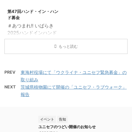
10:30～12:30 ■集合時
2025/9/27
始・開場 14：00 ...
（木） 13：00～16：
始: 13:30 / 終了: 16:30
間・場所：10:30 笠間
00 対象：どなたでもご
第47回ハンド・イン・ハン
参加費：【会場】500円
芸術の森公園 東駐車場
参加いただけま ...
ド募金
/ 【オンライン配信】
住所：笠間市笠間
＃あつまれ!! いばらき
500円 （3歳以下無
2345（※ナビで検索して
2025ハンドインハンド
料） 会場：ザ・ヒロサ
来られる方は芸術の森公
ウクライナやバレスチ
ワ・シティ会館 (茨城県
園だけでなく東駐車場ま
ナ・ガザ地区では、紛争
もっと読む
立県民文化センター) 小
で入力してください） 笠
や食糧不足、医療、衛生
ホール（茨城県水戸市千
間芸術の森公園HP：
環境の悪化により多くの
波町697） 会場チケッ
https://www.city.kasam
子どもたちが深刻な危機
ト： ・会場 / 電子チケッ
a.lg.jp/page/page00012
PREV
東海村役場にて「ウクライナ・ユニセフ緊急募金」の
に直面しており、国際人
ト購入先：
2.html ■参加費： ...
取り組み
事法・人権法に則った子
https://teket.jp/16155/
NEXT
茨城県植物園にて開催の「ユニセフ・ラブウォーク」
どもの保護と平和の実現
...
報告
が急務です。 * - * - * -
* - * - * - * - * - * - * -
* - * - * - * - * - * - * 茨
城県ユニセフ協会2025
イベント
告知
プロジェクト名 「＃あ
ユニセフのつどい開催のお知らせ
つまれ!! いばらき2025ハ