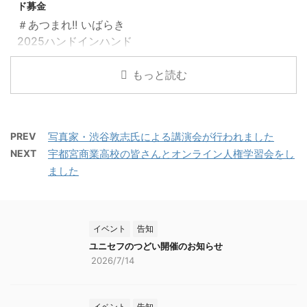
参加いただけま ...
ド募金
/ 【オンライン配信】
住所：笠間市笠間
＃あつまれ!! いばらき
500円 （3歳以下無
2345（※ナビで検索して
2025ハンドインハンド
料） 会場：ザ・ヒロサ
来られる方は芸術の森公
ウクライナやバレスチ
ワ・シティ会館 (茨城県
園だけでなく東駐車場ま
ナ・ガザ地区では、紛争
もっと読む
立県民文化センター) 小
で入力してください） 笠
や食糧不足、医療、衛生
ホール（茨城県水戸市千
間芸術の森公園HP：
環境の悪化により多くの
波町697） 会場チケッ
https://www.city.kasam
子どもたちが深刻な危機
ト： ・会場 / 電子チケッ
a.lg.jp/page/page00012
PREV
写真家・渋谷敦志氏による講演会が行われました
に直面しており、国際人
ト購入先：
2.html ■参加費： ...
NEXT
宇都宮商業高校の皆さんとオンライン人権学習会をし
事法・人権法に則った子
https://teket.jp/16155/
ました
どもの保護と平和の実現
...
が急務です。 * - * - * -
* - * - * - * - * - * - * -
* - * - * - * - * - * - * 茨
イベント
告知
城県ユニセフ協会2025
ユニセフのつどい開催のお知らせ
プロジェクト名 「＃あ
2026/7/14
つまれ!! いばらき2025ハ
ンドインハンド」 〇街頭
募金 2025年12月13日
イベント
告知