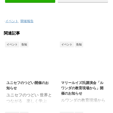
-
イベント
,
開催報告
関連記事
イベント
告知
イベント
告知
2026/7/14
2026/3/28
ユニセフのつどい開催のお
マリールイズ氏講演会「ル
知らせ
ワンダの教育現場から」開
催のお知らせ
ユニセフのつどい 世界と
ルワンダの教育現場から
つながる 楽しく学ぶ
教育は平和と発展の鍵
みんなでつくる 未来へ
1994年、ルワンダで内戦