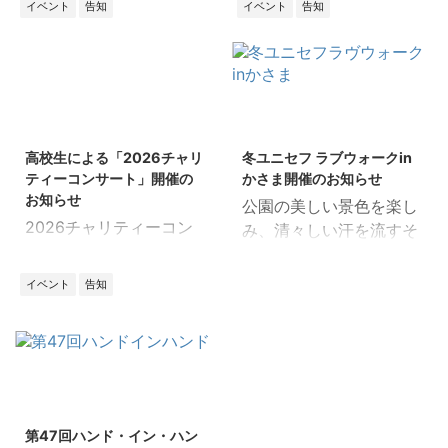
の一歩! 夏休み特別企
イベント
告知
イベント
告知
が勃発一 ーその現実を生
画！大人から子どもまで
き抜いた一人の女性の物
楽しめる「ユニセフのつ
語。 2026年6月20日
どい」を開催します。遊
（土） 時間：14:00～
びながら世界の問題につ
15:30 開場・受付：
いて学び、国際協力の第
2025/12/26
2025/12/6
13:30～ 対象：どなたで
一歩を踏み出してみませ
高校生による「2026チャリ
冬ユニセフ ラブウォークin
もご参加いただけます 参
んか？みんなが楽しめる
ティーコンサート」開催の
かさま開催のお知らせ
加費：無料 申込：
ワークショップが盛りだ
お知らせ
公園の美しい景色を楽し
https://ws.formzu.net/f
くさん！さらに会場内の
2026チャリティーコン
み、清々しい汗を流すそ
gen/S206589970/ 定
スタンプラリーに挑戦し
サート 高校生によるユニ
の時間が 子どもたちの命
員：会場90名（要事前申
て素敵な景品をゲットし
セフのコンサート 県内の
と笑顔を守る活動の支援
込・締切6/16） 会場：
イベント
告知
よう！ 参加費無料、どな
３つの高校が心を込めて
になります ～歩いて健
水戸市赤塚ミオス大研修
たでもご参加いただけま
「平和」「希望」「未
康 世界に愛を～ 約4キ
室（水戸市赤塚1丁目1番
す。この夏、国際交流の
来」を音楽で届けます。
ロを一緒に歩きましょう
地） 【講演会スケジュー
輪を広げましょう！ 日
日時：2026年3月14日
■日時：2月11日(水）
ル】 13：30 受付開
時：2026年7月30日
（土） 開場: 13:00 / 開
10:30～12:30 ■集合時
2025/9/27
始・開場 14：00 ...
（木） 13：00～16：
始: 13:30 / 終了: 16:30
間・場所：10:30 笠間
00 対象：どなたでもご
第47回ハンド・イン・ハン
参加費：【会場】500円
芸術の森公園 東駐車場