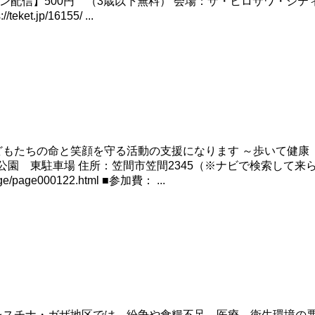
円 / 【オンライン配信】500円 （3歳以下無料） 会場：ザ・ヒロサ
.jp/16155/ ...
もたちの命と笑顔を守る活動の支援になります ～歩いて健康 世
笠間芸術の森公園 東駐車場 住所：笠間市笠間2345（※ナビで検
/page000122.html ■参加費： ...
ナやバレスチナ・ガザ地区では、紛争や食糧不足、医療、衛生環境