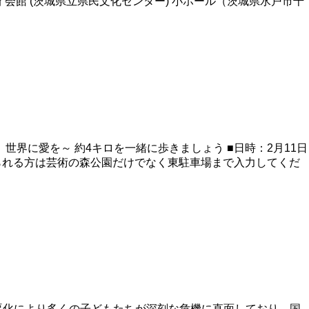
ワ・シティ会館 (茨城県立県民文化センター) 小ホール（茨城県水戸市千
界に愛を～ 約4キロを一緒に歩きましょう ■日時：2月11日
索して来られる方は芸術の森公園だけでなく東駐車場まで入力してくだ
の悪化により多くの子どもたちが深刻な危機に直面しており、国