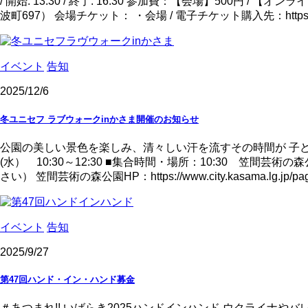
/ 開始: 13:30 / 終了: 16:30 参加費：【会場】500
波町697） 会場チケット： ・会場 / 電子チケット購入先：https://teket
イベント
告知
2025/12/6
冬ユニセフ ラブウォークinかさま開催のお知らせ
公園の美しい景色を楽しみ、清々しい汗を流すその時間が 子ど
(水） 10:30～12:30 ■集合時間・場所：10:30 
さい） 笠間芸術の森公園HP：https://www.city.kasama.lg.jp/page
イベント
告知
2025/9/27
第47回ハンド・イン・ハンド募金
＃あつまれ!! いばらき2025ハンドインハンド ウクライ