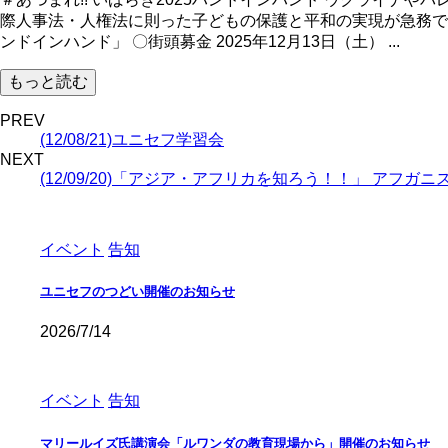
際人事法・人権法に則った子どもの保護と平和の実現が急務です。 * - * - * - * -
ンドインハンド」 〇街頭募金 2025年12月13日（土） ...
もっと読む
PREV
(12/08/21)ユニセフ学習会
NEXT
(12/09/20)「アジア・アフリカを知ろう！！」 アフガニ
イベント
告知
ユニセフのつどい開催のお知らせ
2026/7/14
イベント
告知
マリールイズ氏講演会「ルワンダの教育現場から」開催のお知らせ