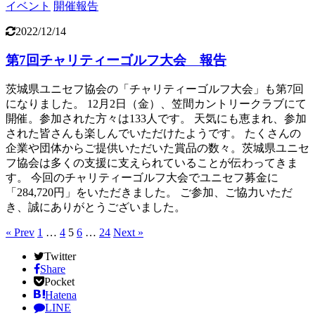
イベント
開催報告
2022/12/14
第7回チャリティーゴルフ大会 報告
茨城県ユニセフ協会の「チャリティーゴルフ大会」も第7回
になりました。 12月2日（金）、笠間カントリークラブにて
開催。参加された方々は133人です。 天気にも恵まれ、参加
された皆さんも楽しんでいただけたようです。 たくさんの
企業や団体からご提供いただいた賞品の数々。茨城県ユニセ
フ協会は多くの支援に支えられていることが伝わってきま
す。 今回のチャリティーゴルフ大会でユニセフ募金に
「284,720円」をいただきました。 ご参加、ご協力いただ
き、誠にありがとうございました。
« Prev
1
…
4
5
6
…
24
Next »
Twitter
Share
Pocket
Hatena
LINE