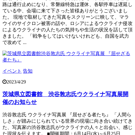
路は通行止めになり、常磐線特急は運休、各駅停車は遅延し
ている中、会場に来て下さった皆様ありがとうございまし
た。 現地で取材してきた写真をスクリーンに映して、マラ
ウイのサイクロン被害の話や、ロシアによるウクライナ侵攻
によるウクライナの人たちの気持ちや生活の状況を話して頂
きました。 「戦争をしてはいけないけれども、自国を武力
で攻めて ...
イベント
告知
2023/4/29
茨城県立図書館 渋谷敦志氏ウクライナ写真展開
催のお知らせ
渋谷敦志氏 ウクライナ写真展 『屈せざる者たち』 「人間ら
しさ」が踏みにじられている世界の現場に向き合い続けてき
た、写真家の渋谷敦志氏がウクライナの人々と出会い、感じ
た現状を伝えます。 ■開催期間；6月14日(水)～6月25日