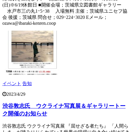
(日)※6/19休館日 ■開催会場；茨城県立図書館ギャラリー
水戸市三の丸1ｰ5ｰ38 入場無料 主催；茨城県ユニセフ協
会 後援；茨城県 問合せ；029ｰ224ｰ3020 Eメール；
ozawa@ibaraki-kenren.coop
イベント
告知
2023/4/29
渋谷敦志氏 ウクライナ写真展＆ギャラリートー
ク開催のお知らせ
渋谷敦志氏 ウクライナ写真展 『屈せざる者たち』 「人間ら