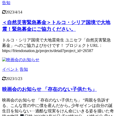
告知
2023/4/14
＜自然災害緊急募金＞トルコ・シリア国境で大地
震！緊急募金にご協力ください。
トルコ・シリア国境で大地震発生 ユニセフ「自然災害緊急
募金」へのご協力よびかけです！ プロジェクトURL：
https://friendonation.jp/projects/detail?project_id=26587
イベント
告知
2023/1/23
映画会のお知らせ 「存在のない子供たち」
映画会のお知らせ 「存在のない子供たち」 “両親を告訴す
る、こんな世の中に僕を産んだから„ 少年ゼインは自分の誕
生日を知らない┄過酷な現実をけん命にいきる姿を描いた奇