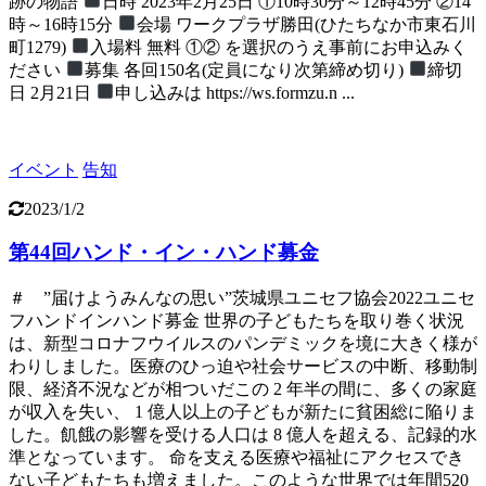
跡の物語
日時 2023年2月25日 ①10時30分～12時45分 ②14
時～16時15分
会場 ワークプラザ勝田(ひたちなか市東石川
町1279)
入場料 無料 ①② を選択のうえ事前にお申込みく
ださい
募集 各回150名(定員になり次第締め切り)
締切
日 2月21日
申し込みは https://ws.formzu.n ...
イベント
告知
2023/1/2
第44回ハンド・イン・ハンド募金
＃ ”届けようみんなの思い”茨城県ユニセフ協会2022ユニセ
フハンドインハンド募金 世界の子どもたちを取り巻く状況
は、新型コロナフウイルスのパンデミックを境に大きく様が
わりしました。医療のひっ迫や社会サービスの中断、移動制
限、経済不況などが相ついだこの 2 年半の間に、多くの家庭
が収入を失い、 1 億人以上の子どもが新たに貧困総に陥りま
した。飢餓の影響を受ける人口は 8 億人を超える、記録的水
準となっています。 命を支える医療や福祉にアクセスでき
ない子どもたちも増えました。このような世界では年間520