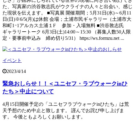
しさ」が踏みにじられている世界の現場に向き合い続けてき
た、写真家の渋谷敦志氏がウクライナの人々と出会い、感じ
た現状を伝えます。 ■写真展 開催期間；5月31日(水)～6月11
日(日)※6/5(月)は休館 会場；土浦市民ギャラリー（土浦市大
和町1ｰ1アルカス土浦１F 参加・入場無料 ■渋谷敦志氏
ギャラリートーク 6月3日(土)14:00～15:30 （募集人数50人限
定・要事前申込み 締め切り5/31） https://ws.formzu.net ...
イベント
2023/4/14
緊急おしらせ！！＜ユニセフ・ラブウォークinひ
たち＞中止について
4月15日開催予定の「ユニセフラブウォークinひたち」は荒
天予想のため中止と致します。 謹んでお詫び申し上げま
す。 今後ともよろしくお願いします。