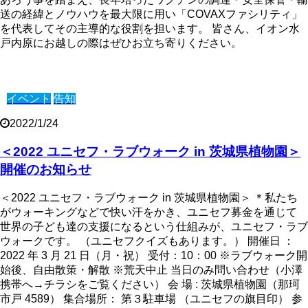
送の経緯とノウハウを最大限に用い「COVAXファシリティ」
を代表してその主導的な役割を担います。 皆さん、イオン水
戸内原にお越しの際はぜひお立ち寄りください。
イベント
告知
2022/1/24
＜2022 ユニセフ・ラブウォーク in 茨城県植物園＞
開催のお知らせ
＜2022 ユニセフ・ラブウォーク in 茨城県植物園＞ ＊私たち
がウォーキングなどで快い汗をかき、ユニセフ募金を通じて
世界の子ども達の支援になるという仕組みが、ユニセフ・ラブ
ウォークです。 （ユニセフクイズもあります。） 開催日 ：
2022 年 3 月 21 日（月・祝） 受付：10：00 ※ラブウォーク開
始後、自由散策・解散 ※荒天中止 当日のみ問い合わせ（小澤
携帯へ→チラシをご覧ください） 会 場 : 茨城県植物園（那珂
市戸 4589） 集合場所： 第３駐車場 （ユニセフの旗目印） 参