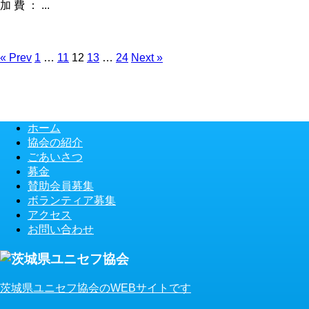
加 費 ： ...
« Prev
1
…
11
12
13
…
24
Next »
ホーム
協会の紹介
ごあいさつ
募金
賛助会員募集
ボランティア募集
アクセス
お問い合わせ
茨城県ユニセフ協会のWEBサイトです