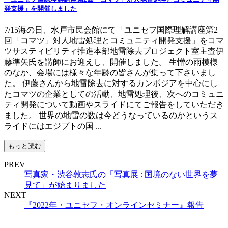
発支援」を開催しました
7/15海の日、水戸市民会館にて「ユニセフ国際理解講座第2
回「コマツ」対人地雷処理とコミュニティ開発支援」をコマ
ツサスティビリティ推進本部地雷除去プロジェクト室主査伊
藤準矢氏を講師にお迎えし、開催しました。 生憎の雨模様
のなか、会場には様々な年齢の皆さんが集って下さいまし
た。 伊藤さんから地雷除去に対するカンボジアを中心にし
たコマツの企業としての活動、地雷処理後、次へのコミュニ
ティ開発について動画やスライドにてご報告をしていただき
ました。 世界の地雷の数は今どうなっているのかというス
ライドにはエジプトの国 ...
もっと読む
PREV
写真家・渋谷敦志氏の「写真展 : 国境のない世界を夢
見て」が始まりました
NEXT
『2022年・ユニセフ・オンラインセミナー』報告