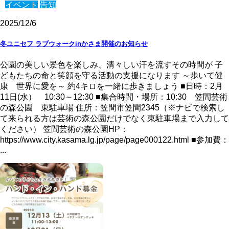
イベント
告知
2025/12/6
冬ユニセフ ラブウォークinかさま開催のお知らせ
公園の美しい景色を楽しみ、清々しい汗を流すその時間が 子
どもたちの命と笑顔を守る活動の支援になります ～歩いて健
康 世界に愛を～ 約4キロを一緒に歩きましょう ■日時：2月
11日(水） 10:30～12:30 ■集合時間・場所：10:30 笠間芸術
の森公園 東駐車場 住所：笠間市笠間2345（※ナビで検索し
て来られる方は芸術の森公園だけでなく東駐車場まで入力して
ください） 笠間芸術の森公園HP：
https://www.city.kasama.lg.jp/page/page000122.html ■参加費：
...