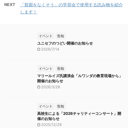
https://teket.jp/16155/
NEXT
「貧困をなくそう」の学習会で使用する読み物を紹介
どもの保護と平和の実現
...
します！
が急務です。 * - * - * -
* - * - * - * - * - * - * -
* - * - * - * - * - * - * 茨
城県ユニセフ協会2025
イベント
告知
プロジェクト名 「＃あ
ユニセフのつどい開催のお知らせ
つまれ!! いばらき2025ハ
2026/7/14
ンドインハンド」 〇街頭
募金 2025年12月13日
（土） ...
イベント
告知
マリールイズ氏講演会「ルワンダの教育現場から」
開催のお知らせ
2026/3/28
イベント
告知
高校生による「2026チャリティーコンサート」開
催のお知らせ
2025/12/26