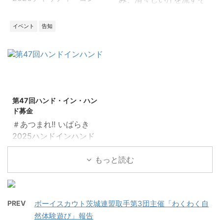
gen/S206589970/ 定
スタンプラリーに挑戦し
サート 高校生によるユニ
の時間が 子どもたちの命
員：会場90名（要事前申
て素敵な景品をゲットし
セフのコンサート 県内の
と笑顔を守る活動の支援
込・締切6/16） 会場：
イベント
告知
よう！ 参加費無料、どな
３つの高校が心を込めて
になります ～歩いて健
水戸市赤塚ミオス大研修
たでもご参加いただけま
「平和」「希望」「未
康 世界に愛を～ 約4キ
室（水戸市赤塚1丁目1番
す。この夏、国際交流の
来」を音楽で届けます。
ロを一緒に歩きましょう
地） 【講演会スケジュー
輪を広げましょう！ 日
日時：2026年3月14日
■日時：2月11日(水）
ル】 13：30 受付開
時：2026年7月30日
（土） 開場: 13:00 / 開
10:30～12:30 ■集合時
2025/9/27
始・開場 14：00 ...
（木） 13：00～16：
始: 13:30 / 終了: 16:30
間・場所：10:30 笠間
00 対象：どなたでもご
第47回ハンド・イン・ハン
参加費：【会場】500円
芸術の森公園 東駐車場
参加いただけま ...
ド募金
/ 【オンライン配信】
住所：笠間市笠間
＃あつまれ!! いばらき
500円 （3歳以下無
2345（※ナビで検索して
2025ハンドインハンド
料） 会場：ザ・ヒロサ
来られる方は芸術の森公
ウクライナやバレスチ
ワ・シティ会館 (茨城県
園だけでなく東駐車場ま
ナ・ガザ地区では、紛争
もっと読む
立県民文化センター) 小
で入力してください） 笠
や食糧不足、医療、衛生
ホール（茨城県水戸市千
間芸術の森公園HP：
環境の悪化により多くの
波町697） 会場チケッ
https://www.city.kasam
子どもたちが深刻な危機
ト： ・会場 / 電子チケッ
a.lg.jp/page/page00012
PREV
ボーイスカウト茨城連盟取手第3団主催「わくわく自
に直面しており、国際人
ト購入先：
2.html ■参加費： ...
然体験遊び」報告
事法・人権法に則った子