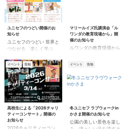
2026/7/14
2026/3/28
ユニセフのつどい開催のお
マリールイズ氏講演会「ル
知らせ
ワンダの教育現場から」開
催のお知らせ
ユニセフのつどい 世界と
ルワンダの教育現場から
つながる 楽しく学ぶ
教育は平和と発展の鍵
みんなでつくる 未来へ
1994年、ルワンダで内戦
の一歩! 夏休み特別企
イベント
告知
イベント
告知
が勃発一 ーその現実を生
画！大人から子どもまで
き抜いた一人の女性の物
楽しめる「ユニセフのつ
語。 2026年6月20日
どい」を開催します。遊
（土） 時間：14:00～
びながら世界の問題につ
15:30 開場・受付：
いて学び、国際協力の第
2025/12/26
2025/12/6
13:30～ 対象：どなたで
一歩を踏み出してみませ
高校生による「2026チャリ
冬ユニセフ ラブウォークin
もご参加いただけます 参
んか？みんなが楽しめる
ティーコンサート」開催の
かさま開催のお知らせ
加費：無料 申込：
ワークショップが盛りだ
お知らせ
公園の美しい景色を楽し
https://ws.formzu.net/f
くさん！さらに会場内の
2026チャリティーコン
み、清々しい汗を流すそ